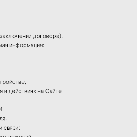
 заключении договора).
мая информация:
тройстве;
 и действиях на Сайте.
И
ля:
 связи;
редложений;