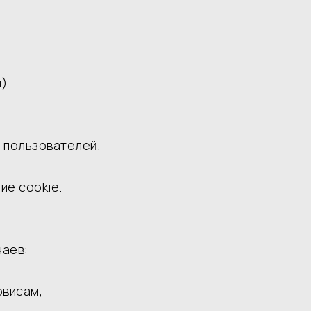
).
я пользователей.
ие cookie.
чаев:
рвисам,